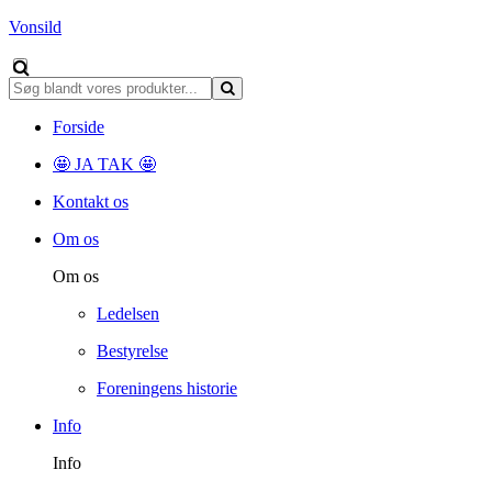
Vonsild
Forside
🤩 JA TAK 🤩
Kontakt os
Om os
Om os
Ledelsen
Bestyrelse
Foreningens historie
Info
Info