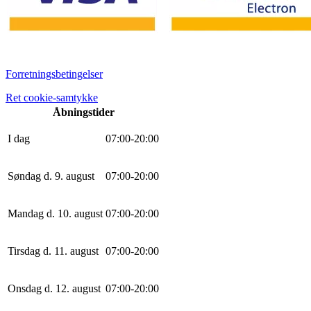
Forretningsbetingelser
Ret cookie-samtykke
Åbningstider
I dag
0
7
:
0
0
-
20
:
0
0
Søndag d. 9. august
0
7
:
0
0
-
20
:
0
0
Mandag d. 10. august
0
7
:
0
0
-
20
:
0
0
Tirsdag d. 11. august
0
7
:
0
0
-
20
:
0
0
Onsdag d. 12. august
0
7
:
0
0
-
20
:
0
0