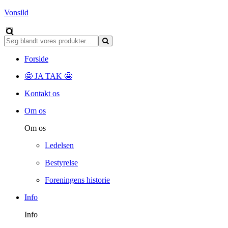
Vonsild
Forside
🤩 JA TAK 🤩
Kontakt os
Om os
Om os
Ledelsen
Bestyrelse
Foreningens historie
Info
Info