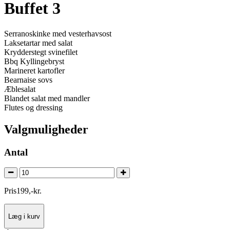
Buffet 3
Serranoskinke med vesterhavsost
Laksetartar med salat
Krydderstegt svinefilet
Bbq Kyllingebryst
Marineret kartofler
Bearnaise sovs
Æblesalat
Blandet salat med mandler
Flutes og dressing
Valgmuligheder
Antal
Pris
199
,
-
kr.
Læg i kurv