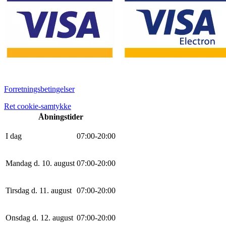
Forretningsbetingelser
Ret cookie-samtykke
Åbningstider
I dag
0
7
:
0
0
-
20
:
0
0
Mandag d. 10. august
0
7
:
0
0
-
20
:
0
0
Tirsdag d. 11. august
0
7
:
0
0
-
20
:
0
0
Onsdag d. 12. august
0
7
:
0
0
-
20
:
0
0