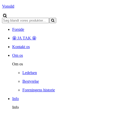
Vonsild
Forside
🤩 JA TAK 🤩
Kontakt os
Om os
Om os
Ledelsen
Bestyrelse
Foreningens historie
Info
Info