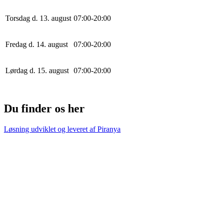
Torsdag d. 13. august
0
7
:
0
0
-
20
:
0
0
Fredag d. 14. august
0
7
:
0
0
-
20
:
0
0
Lørdag d. 15. august
0
7
:
0
0
-
20
:
0
0
Du finder os her
Løsning udviklet og leveret af
Piranya