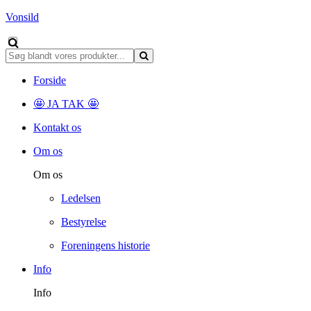
Vonsild
Forside
🤩 JA TAK 🤩
Kontakt os
Om os
Om os
Ledelsen
Bestyrelse
Foreningens historie
Info
Info