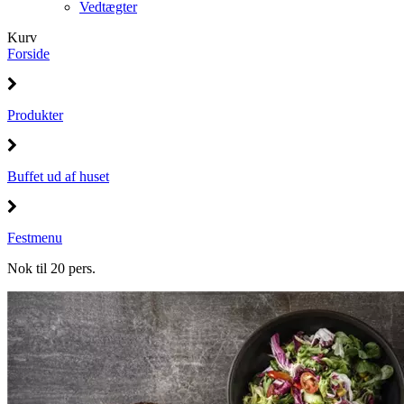
Vedtægter
Kurv
Forside
Produkter
Buffet ud af huset
Festmenu
Nok til 20 pers.