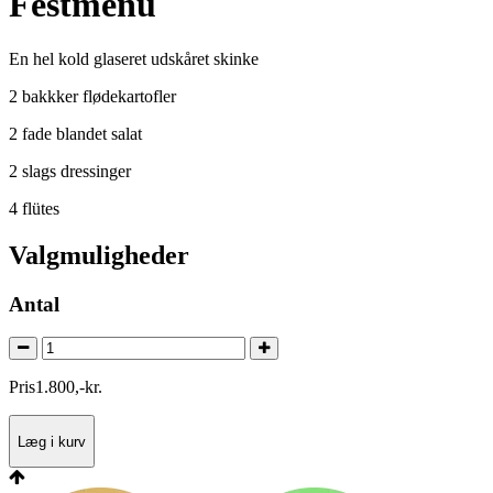
Festmenu
En hel kold glaseret udskåret skinke
2 bakkker flødekartofler
2 fade blandet salat
2 slags dressinger
4 flütes
Valgmuligheder
Antal
Pris
1.800
,
-
kr.
Læg i kurv