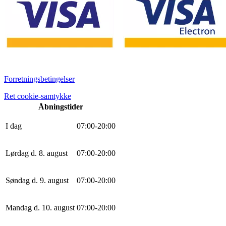
Forretningsbetingelser
Ret cookie-samtykke
Åbningstider
I dag
0
7
:
0
0
-
20
:
0
0
Lørdag d. 8. august
0
7
:
0
0
-
20
:
0
0
Søndag d. 9. august
0
7
:
0
0
-
20
:
0
0
Mandag d. 10. august
0
7
:
0
0
-
20
:
0
0