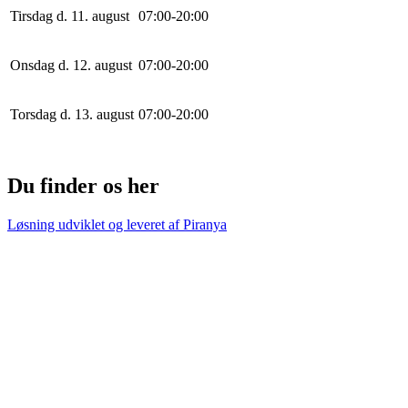
Tirsdag d. 11. august
0
7
:
0
0
-
20
:
0
0
Onsdag d. 12. august
0
7
:
0
0
-
20
:
0
0
Torsdag d. 13. august
0
7
:
0
0
-
20
:
0
0
Du finder os her
Løsning udviklet og leveret af
Piranya